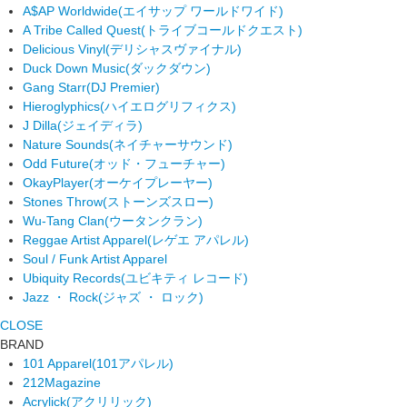
A$AP Worldwide
(エイサップ ワールドワイド)
A Tribe Called Quest
(トライブコールドクエスト)
Delicious Vinyl
(デリシャスヴァイナル)
Duck Down Music
(ダックダウン)
Gang Starr
(DJ Premier)
Hieroglyphics
(ハイエログリフィクス)
J Dilla
(ジェイディラ)
Nature Sounds
(ネイチャーサウンド)
Odd Future
(オッド・フューチャー)
OkayPlayer
(オーケイプレーヤー)
Stones Throw
(ストーンズスロー)
Wu-Tang Clan
(ウータンクラン)
Reggae Artist Apparel
(レゲエ アパレル)
Soul / Funk Artist Apparel
Ubiquity Records
(ユビキティ レコード)
Jazz ・ Rock
(ジャズ ・ ロック)
CLOSE
BRAND
101 Apparel
(101アパレル)
212Magazine
Acrylick
(アクリリック)