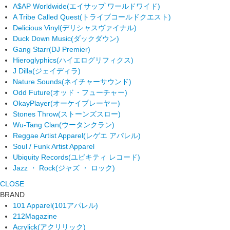
A$AP Worldwide
(エイサップ ワールドワイド)
A Tribe Called Quest
(トライブコールドクエスト)
Delicious Vinyl
(デリシャスヴァイナル)
Duck Down Music
(ダックダウン)
Gang Starr
(DJ Premier)
Hieroglyphics
(ハイエログリフィクス)
J Dilla
(ジェイディラ)
Nature Sounds
(ネイチャーサウンド)
Odd Future
(オッド・フューチャー)
OkayPlayer
(オーケイプレーヤー)
Stones Throw
(ストーンズスロー)
Wu-Tang Clan
(ウータンクラン)
Reggae Artist Apparel
(レゲエ アパレル)
Soul / Funk Artist Apparel
Ubiquity Records
(ユビキティ レコード)
Jazz ・ Rock
(ジャズ ・ ロック)
CLOSE
BRAND
101 Apparel
(101アパレル)
212Magazine
Acrylick
(アクリリック)