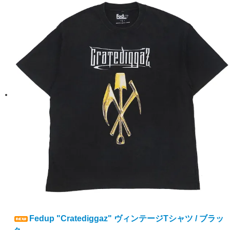
Fedup "Cratediggaz" ヴィンテージTシャツ / ブラッ