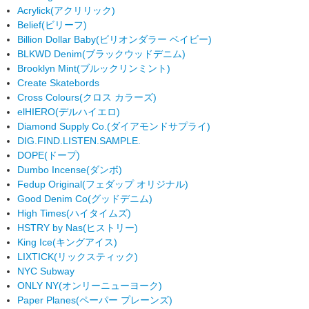
Acrylick
(アクリリック)
Belief
(ビリーフ)
Billion Dollar Baby
(ビリオンダラー ベイビー)
BLKWD Denim
(ブラックウッドデニム)
Brooklyn Mint
(ブルックリンミント)
Create Skatebords
Cross Colours
(クロス カラーズ)
elHIERO
(デルハイエロ)
Diamond Supply Co.
(ダイアモンドサプライ)
DIG.FIND.LISTEN.SAMPLE.
DOPE
(ドープ)
Dumbo Incense
(ダンボ)
Fedup Original
(フェダップ オリジナル)
Good Denim Co
(グッドデニム)
High Times
(ハイタイムズ)
HSTRY by Nas
(ヒストリー)
King Ice
(キングアイス)
LIXTICK
(リックスティック)
NYC Subway
ONLY NY
(オンリーニューヨーク)
Paper Planes
(ペーパー プレーンズ)