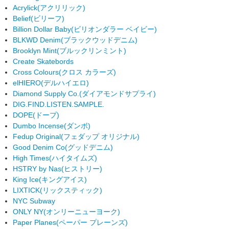
Acrylick
(アクリリック)
Belief
(ビリーフ)
Billion Dollar Baby
(ビリオンダラー ベイビー)
BLKWD Denim
(ブラックウッドデニム)
Brooklyn Mint
(ブルックリンミント)
Create Skatebords
Cross Colours
(クロス カラーズ)
elHIERO
(デルハイエロ)
Diamond Supply Co.
(ダイアモンドサプライ)
DIG.FIND.LISTEN.SAMPLE.
DOPE
(ドープ)
Dumbo Incense
(ダンボ)
Fedup Original
(フェダップ オリジナル)
Good Denim Co
(グッドデニム)
High Times
(ハイタイムズ)
HSTRY by Nas
(ヒストリー)
King Ice
(キングアイス)
LIXTICK
(リックスティック)
NYC Subway
ONLY NY
(オンリーニューヨーク)
Paper Planes
(ペーパー プレーンズ)