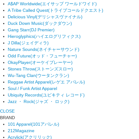
A$AP Worldwide
(エイサップ ワールドワイド)
A Tribe Called Quest
(トライブコールドクエスト)
Delicious Vinyl
(デリシャスヴァイナル)
Duck Down Music
(ダックダウン)
Gang Starr
(DJ Premier)
Hieroglyphics
(ハイエログリフィクス)
J Dilla
(ジェイディラ)
Nature Sounds
(ネイチャーサウンド)
Odd Future
(オッド・フューチャー)
OkayPlayer
(オーケイプレーヤー)
Stones Throw
(ストーンズスロー)
Wu-Tang Clan
(ウータンクラン)
Reggae Artist Apparel
(レゲエ アパレル)
Soul / Funk Artist Apparel
Ubiquity Records
(ユビキティ レコード)
Jazz ・ Rock
(ジャズ ・ ロック)
CLOSE
BRAND
101 Apparel
(101アパレル)
212Magazine
Acrylick
(アクリリック)