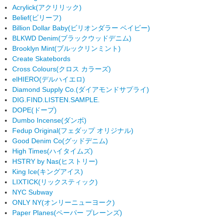
Acrylick
(アクリリック)
Belief
(ビリーフ)
Billion Dollar Baby
(ビリオンダラー ベイビー)
BLKWD Denim
(ブラックウッドデニム)
Brooklyn Mint
(ブルックリンミント)
Create Skatebords
Cross Colours
(クロス カラーズ)
elHIERO
(デルハイエロ)
Diamond Supply Co.
(ダイアモンドサプライ)
DIG.FIND.LISTEN.SAMPLE.
DOPE
(ドープ)
Dumbo Incense
(ダンボ)
Fedup Original
(フェダップ オリジナル)
Good Denim Co
(グッドデニム)
High Times
(ハイタイムズ)
HSTRY by Nas
(ヒストリー)
King Ice
(キングアイス)
LIXTICK
(リックスティック)
NYC Subway
ONLY NY
(オンリーニューヨーク)
Paper Planes
(ペーパー プレーンズ)