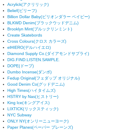
Acrylick
(アクリリック)
Belief
(ビリーフ)
Billion Dollar Baby
(ビリオンダラー ベイビー)
BLKWD Denim
(ブラックウッドデニム)
Brooklyn Mint
(ブルックリンミント)
Create Skatebords
Cross Colours
(クロス カラーズ)
elHIERO
(デルハイエロ)
Diamond Supply Co.
(ダイアモンドサプライ)
DIG.FIND.LISTEN.SAMPLE.
DOPE
(ドープ)
Dumbo Incense
(ダンボ)
Fedup Original
(フェダップ オリジナル)
Good Denim Co
(グッドデニム)
High Times
(ハイタイムズ)
HSTRY by Nas
(ヒストリー)
King Ice
(キングアイス)
LIXTICK
(リックスティック)
NYC Subway
ONLY NY
(オンリーニューヨーク)
Paper Planes
(ペーパー プレーンズ)