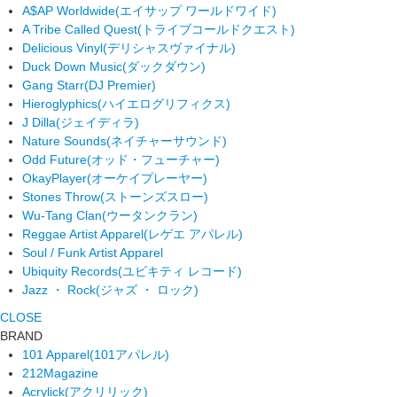
A$AP Worldwide
(エイサップ ワールドワイド)
A Tribe Called Quest
(トライブコールドクエスト)
Delicious Vinyl
(デリシャスヴァイナル)
Duck Down Music
(ダックダウン)
Gang Starr
(DJ Premier)
Hieroglyphics
(ハイエログリフィクス)
J Dilla
(ジェイディラ)
Nature Sounds
(ネイチャーサウンド)
Odd Future
(オッド・フューチャー)
OkayPlayer
(オーケイプレーヤー)
Stones Throw
(ストーンズスロー)
Wu-Tang Clan
(ウータンクラン)
Reggae Artist Apparel
(レゲエ アパレル)
Soul / Funk Artist Apparel
Ubiquity Records
(ユビキティ レコード)
Jazz ・ Rock
(ジャズ ・ ロック)
CLOSE
BRAND
101 Apparel
(101アパレル)
212Magazine
Acrylick
(アクリリック)