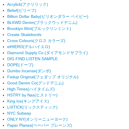
Acrylick
(アクリリック)
Belief
(ビリーフ)
Billion Dollar Baby
(ビリオンダラー ベイビー)
BLKWD Denim
(ブラックウッドデニム)
Brooklyn Mint
(ブルックリンミント)
Create Skatebords
Cross Colours
(クロス カラーズ)
elHIERO
(デルハイエロ)
Diamond Supply Co.
(ダイアモンドサプライ)
DIG.FIND.LISTEN.SAMPLE.
DOPE
(ドープ)
Dumbo Incense
(ダンボ)
Fedup Original
(フェダップ オリジナル)
Good Denim Co
(グッドデニム)
High Times
(ハイタイムズ)
HSTRY by Nas
(ヒストリー)
King Ice
(キングアイス)
LIXTICK
(リックスティック)
NYC Subway
ONLY NY
(オンリーニューヨーク)
Paper Planes
(ペーパー プレーンズ)