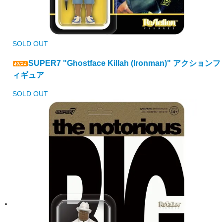
SOLD OUT
SUPER7 "Ghostface Killah (Ironman)" アクションフ
ィギュア
SOLD OUT