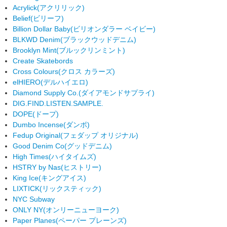
Acrylick
(アクリリック)
Belief
(ビリーフ)
Billion Dollar Baby
(ビリオンダラー ベイビー)
BLKWD Denim
(ブラックウッドデニム)
Brooklyn Mint
(ブルックリンミント)
Create Skatebords
Cross Colours
(クロス カラーズ)
elHIERO
(デルハイエロ)
Diamond Supply Co.
(ダイアモンドサプライ)
DIG.FIND.LISTEN.SAMPLE.
DOPE
(ドープ)
Dumbo Incense
(ダンボ)
Fedup Original
(フェダップ オリジナル)
Good Denim Co
(グッドデニム)
High Times
(ハイタイムズ)
HSTRY by Nas
(ヒストリー)
King Ice
(キングアイス)
LIXTICK
(リックスティック)
NYC Subway
ONLY NY
(オンリーニューヨーク)
Paper Planes
(ペーパー プレーンズ)