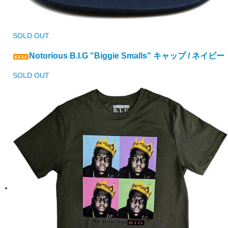
SOLD OUT
Notorious B.I.G "Biggie Smalls" キャップ / ネイビー
SOLD OUT