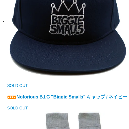
SOLD OUT
Notorious B.I.G "Biggie Smalls" キャップ / ネイビー
SOLD OUT