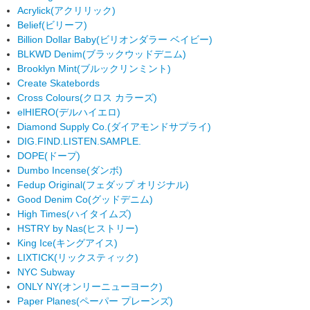
Acrylick
(アクリリック)
Belief
(ビリーフ)
Billion Dollar Baby
(ビリオンダラー ベイビー)
BLKWD Denim
(ブラックウッドデニム)
Brooklyn Mint
(ブルックリンミント)
Create Skatebords
Cross Colours
(クロス カラーズ)
elHIERO
(デルハイエロ)
Diamond Supply Co.
(ダイアモンドサプライ)
DIG.FIND.LISTEN.SAMPLE.
DOPE
(ドープ)
Dumbo Incense
(ダンボ)
Fedup Original
(フェダップ オリジナル)
Good Denim Co
(グッドデニム)
High Times
(ハイタイムズ)
HSTRY by Nas
(ヒストリー)
King Ice
(キングアイス)
LIXTICK
(リックスティック)
NYC Subway
ONLY NY
(オンリーニューヨーク)
Paper Planes
(ペーパー プレーンズ)