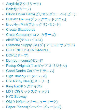
Acrylick
(アクリリック)
Belief
(ビリーフ)
Billion Dollar Baby
(ビリオンダラー ベイビー)
BLKWD Denim
(ブラックウッドデニム)
Brooklyn Mint
(ブルックリンミント)
Create Skatebords
Cross Colours
(クロス カラーズ)
elHIERO
(デルハイエロ)
Diamond Supply Co.
(ダイアモンドサプライ)
DIG.FIND.LISTEN.SAMPLE.
DOPE
(ドープ)
Dumbo Incense
(ダンボ)
Fedup Original
(フェダップ オリジナル)
Good Denim Co
(グッドデニム)
High Times
(ハイタイムズ)
HSTRY by Nas
(ヒストリー)
King Ice
(キングアイス)
LIXTICK
(リックスティック)
NYC Subway
ONLY NY
(オンリーニューヨーク)
Paper Planes
(ペーパー プレーンズ)