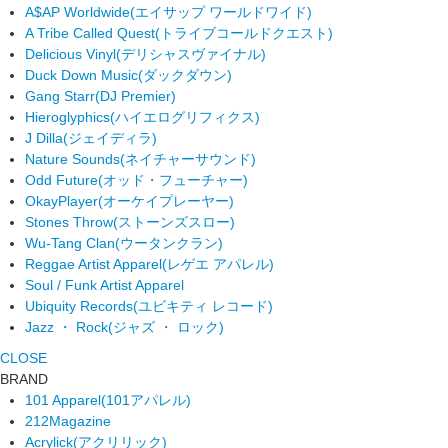
A$AP Worldwide
(エイサップ ワールドワイド)
A Tribe Called Quest
(トライブコールドクエスト)
Delicious Vinyl
(デリシャスヴァイナル)
Duck Down Music
(ダックダウン)
Gang Starr
(DJ Premier)
Hieroglyphics
(ハイエログリフィクス)
J Dilla
(ジェイディラ)
Nature Sounds
(ネイチャーサウンド)
Odd Future
(オッド・フューチャー)
OkayPlayer
(オーケイプレーヤー)
Stones Throw
(ストーンズスロー)
Wu-Tang Clan
(ウータンクラン)
Reggae Artist Apparel
(レゲエ アパレル)
Soul / Funk Artist Apparel
Ubiquity Records
(ユビキティ レコード)
Jazz ・ Rock
(ジャズ ・ ロック)
CLOSE
BRAND
101 Apparel
(101アパレル)
212Magazine
Acrylick
(アクリリック)