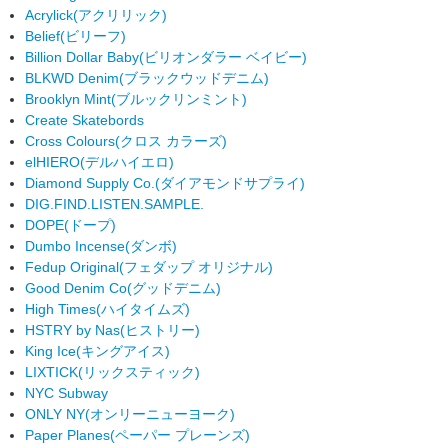
Acrylick
(アクリリック)
Belief
(ビリーフ)
Billion Dollar Baby
(ビリオンダラー ベイビー)
BLKWD Denim
(ブラックウッドデニム)
Brooklyn Mint
(ブルックリンミント)
Create Skatebords
Cross Colours
(クロス カラーズ)
elHIERO
(デルハイエロ)
Diamond Supply Co.
(ダイアモンドサプライ)
DIG.FIND.LISTEN.SAMPLE.
DOPE
(ドープ)
Dumbo Incense
(ダンボ)
Fedup Original
(フェダップ オリジナル)
Good Denim Co
(グッドデニム)
High Times
(ハイタイムズ)
HSTRY by Nas
(ヒストリー)
King Ice
(キングアイス)
LIXTICK
(リックスティック)
NYC Subway
ONLY NY
(オンリーニューヨーク)
Paper Planes
(ペーパー プレーンズ)