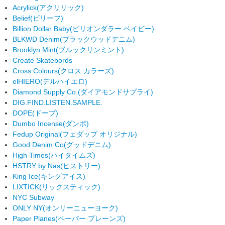
Acrylick
(アクリリック)
Belief
(ビリーフ)
Billion Dollar Baby
(ビリオンダラー ベイビー)
BLKWD Denim
(ブラックウッドデニム)
Brooklyn Mint
(ブルックリンミント)
Create Skatebords
Cross Colours
(クロス カラーズ)
elHIERO
(デルハイエロ)
Diamond Supply Co.
(ダイアモンドサプライ)
DIG.FIND.LISTEN.SAMPLE.
DOPE
(ドープ)
Dumbo Incense
(ダンボ)
Fedup Original
(フェダップ オリジナル)
Good Denim Co
(グッドデニム)
High Times
(ハイタイムズ)
HSTRY by Nas
(ヒストリー)
King Ice
(キングアイス)
LIXTICK
(リックスティック)
NYC Subway
ONLY NY
(オンリーニューヨーク)
Paper Planes
(ペーパー プレーンズ)