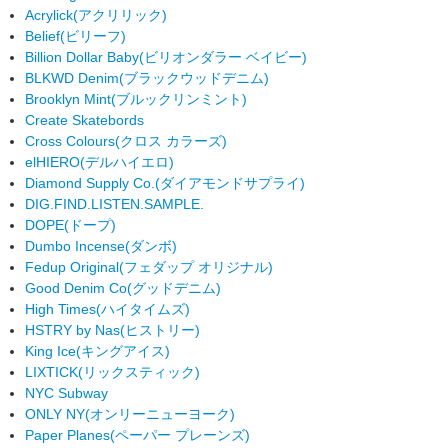
Acrylick
(アクリリック)
Belief
(ビリーフ)
Billion Dollar Baby
(ビリオンダラー ベイビー)
BLKWD Denim
(ブラックウッドデニム)
Brooklyn Mint
(ブルックリンミント)
Create Skatebords
Cross Colours
(クロス カラーズ)
elHIERO
(デルハイエロ)
Diamond Supply Co.
(ダイアモンドサプライ)
DIG.FIND.LISTEN.SAMPLE.
DOPE
(ドープ)
Dumbo Incense
(ダンボ)
Fedup Original
(フェダップ オリジナル)
Good Denim Co
(グッドデニム)
High Times
(ハイタイムズ)
HSTRY by Nas
(ヒストリー)
King Ice
(キングアイス)
LIXTICK
(リックスティック)
NYC Subway
ONLY NY
(オンリーニューヨーク)
Paper Planes
(ペーパー プレーンズ)