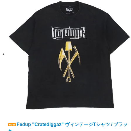
Fedup "Cratediggaz" ヴィンテージTシャツ / ブラッ