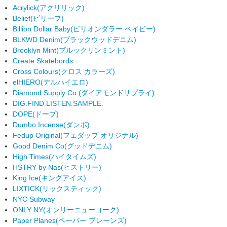
Acrylick
(アクリリック)
Belief
(ビリーフ)
Billion Dollar Baby
(ビリオンダラー ベイビー)
BLKWD Denim
(ブラックウッドデニム)
Brooklyn Mint
(ブルックリンミント)
Create Skatebords
Cross Colours
(クロス カラーズ)
elHIERO
(デルハイエロ)
Diamond Supply Co.
(ダイアモンドサプライ)
DIG.FIND.LISTEN.SAMPLE.
DOPE
(ドープ)
Dumbo Incense
(ダンボ)
Fedup Original
(フェダップ オリジナル)
Good Denim Co
(グッドデニム)
High Times
(ハイタイムズ)
HSTRY by Nas
(ヒストリー)
King Ice
(キングアイス)
LIXTICK
(リックスティック)
NYC Subway
ONLY NY
(オンリーニューヨーク)
Paper Planes
(ペーパー プレーンズ)