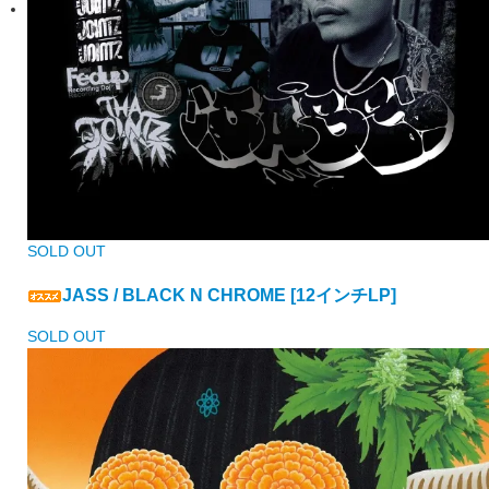
SOLD OUT
JASS / BLACK N CHROME [12インチLP]
SOLD OUT