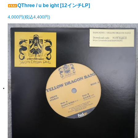
QThree / u be ight [12インチLP]
4,000円(税込4,400円)