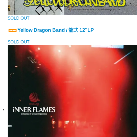
SOLD OUT
Yellow Dragon Band / 龍弍 12"LP
SOLD OUT