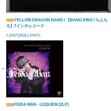
YELLOW DRAGON BAND / 【BANG KING / ちんち
ろ】7インチレコード
2,000円(税込2,200円)
FEIDA WAN - LEQUIEM [2LP]