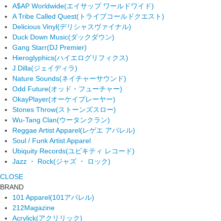
A$AP Worldwide
(エイサップ ワールドワイド)
A Tribe Called Quest
(トライブコールドクエスト)
Delicious Vinyl
(デリシャスヴァイナル)
Duck Down Music
(ダックダウン)
Gang Starr
(DJ Premier)
Hieroglyphics
(ハイエログリフィクス)
J Dilla
(ジェイディラ)
Nature Sounds
(ネイチャーサウンド)
Odd Future
(オッド・フューチャー)
OkayPlayer
(オーケイプレーヤー)
Stones Throw
(ストーンズスロー)
Wu-Tang Clan
(ウータンクラン)
Reggae Artist Apparel
(レゲエ アパレル)
Soul / Funk Artist Apparel
Ubiquity Records
(ユビキティ レコード)
Jazz ・ Rock
(ジャズ ・ ロック)
CLOSE
BRAND
101 Apparel
(101アパレル)
212Magazine
Acrylick
(アクリリック)