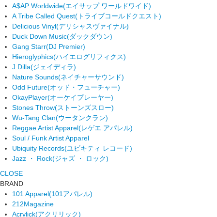
A$AP Worldwide
(エイサップ ワールドワイド)
A Tribe Called Quest
(トライブコールドクエスト)
Delicious Vinyl
(デリシャスヴァイナル)
Duck Down Music
(ダックダウン)
Gang Starr
(DJ Premier)
Hieroglyphics
(ハイエログリフィクス)
J Dilla
(ジェイディラ)
Nature Sounds
(ネイチャーサウンド)
Odd Future
(オッド・フューチャー)
OkayPlayer
(オーケイプレーヤー)
Stones Throw
(ストーンズスロー)
Wu-Tang Clan
(ウータンクラン)
Reggae Artist Apparel
(レゲエ アパレル)
Soul / Funk Artist Apparel
Ubiquity Records
(ユビキティ レコード)
Jazz ・ Rock
(ジャズ ・ ロック)
CLOSE
BRAND
101 Apparel
(101アパレル)
212Magazine
Acrylick
(アクリリック)