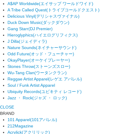
A$AP Worldwide
(エイサップ ワールドワイド)
A Tribe Called Quest
(トライブコールドクエスト)
Delicious Vinyl
(デリシャスヴァイナル)
Duck Down Music
(ダックダウン)
Gang Starr
(DJ Premier)
Hieroglyphics
(ハイエログリフィクス)
J Dilla
(ジェイディラ)
Nature Sounds
(ネイチャーサウンド)
Odd Future
(オッド・フューチャー)
OkayPlayer
(オーケイプレーヤー)
Stones Throw
(ストーンズスロー)
Wu-Tang Clan
(ウータンクラン)
Reggae Artist Apparel
(レゲエ アパレル)
Soul / Funk Artist Apparel
Ubiquity Records
(ユビキティ レコード)
Jazz ・ Rock
(ジャズ ・ ロック)
CLOSE
BRAND
101 Apparel
(101アパレル)
212Magazine
Acrylick
(アクリリック)