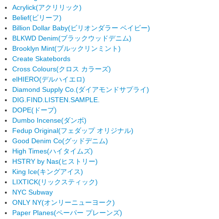
Acrylick
(アクリリック)
Belief
(ビリーフ)
Billion Dollar Baby
(ビリオンダラー ベイビー)
BLKWD Denim
(ブラックウッドデニム)
Brooklyn Mint
(ブルックリンミント)
Create Skatebords
Cross Colours
(クロス カラーズ)
elHIERO
(デルハイエロ)
Diamond Supply Co.
(ダイアモンドサプライ)
DIG.FIND.LISTEN.SAMPLE.
DOPE
(ドープ)
Dumbo Incense
(ダンボ)
Fedup Original
(フェダップ オリジナル)
Good Denim Co
(グッドデニム)
High Times
(ハイタイムズ)
HSTRY by Nas
(ヒストリー)
King Ice
(キングアイス)
LIXTICK
(リックスティック)
NYC Subway
ONLY NY
(オンリーニューヨーク)
Paper Planes
(ペーパー プレーンズ)