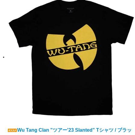
Wu Tang Clan "ツアー'23 Slanted" Tシャツ / ブラッ