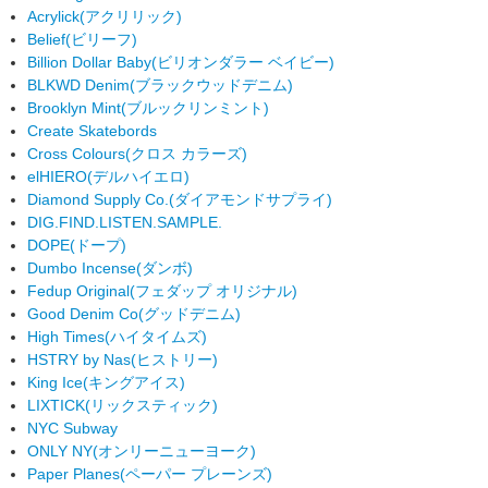
Acrylick
(アクリリック)
Belief
(ビリーフ)
Billion Dollar Baby
(ビリオンダラー ベイビー)
BLKWD Denim
(ブラックウッドデニム)
Brooklyn Mint
(ブルックリンミント)
Create Skatebords
Cross Colours
(クロス カラーズ)
elHIERO
(デルハイエロ)
Diamond Supply Co.
(ダイアモンドサプライ)
DIG.FIND.LISTEN.SAMPLE.
DOPE
(ドープ)
Dumbo Incense
(ダンボ)
Fedup Original
(フェダップ オリジナル)
Good Denim Co
(グッドデニム)
High Times
(ハイタイムズ)
HSTRY by Nas
(ヒストリー)
King Ice
(キングアイス)
LIXTICK
(リックスティック)
NYC Subway
ONLY NY
(オンリーニューヨーク)
Paper Planes
(ペーパー プレーンズ)