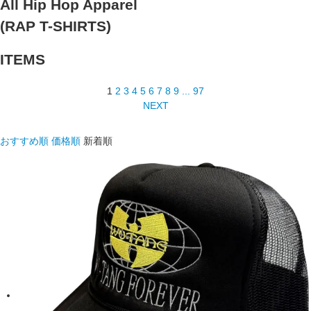
All Hip Hop Apparel
(RAP T-SHIRTS)
ITEMS
1
2
3
4
5
6
7
8
9
...
97
NEXT
おすすめ順
価格順
新着順