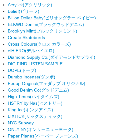
Acrylick
(アクリリック)
Belief
(ビリーフ)
Billion Dollar Baby
(ビリオンダラー ベイビー)
BLKWD Denim
(ブラックウッドデニム)
Brooklyn Mint
(ブルックリンミント)
Create Skatebords
Cross Colours
(クロス カラーズ)
elHIERO
(デルハイエロ)
Diamond Supply Co.
(ダイアモンドサプライ)
DIG.FIND.LISTEN.SAMPLE.
DOPE
(ドープ)
Dumbo Incense
(ダンボ)
Fedup Original
(フェダップ オリジナル)
Good Denim Co
(グッドデニム)
High Times
(ハイタイムズ)
HSTRY by Nas
(ヒストリー)
King Ice
(キングアイス)
LIXTICK
(リックスティック)
NYC Subway
ONLY NY
(オンリーニューヨーク)
Paper Planes
(ペーパー プレーンズ)