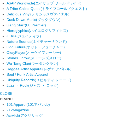
A$AP Worldwide
(エイサップ ワールドワイド)
A Tribe Called Quest
(トライブコールドクエスト)
Delicious Vinyl
(デリシャスヴァイナル)
Duck Down Music
(ダックダウン)
Gang Starr
(DJ Premier)
Hieroglyphics
(ハイエログリフィクス)
J Dilla
(ジェイディラ)
Nature Sounds
(ネイチャーサウンド)
Odd Future
(オッド・フューチャー)
OkayPlayer
(オーケイプレーヤー)
Stones Throw
(ストーンズスロー)
Wu-Tang Clan
(ウータンクラン)
Reggae Artist Apparel
(レゲエ アパレル)
Soul / Funk Artist Apparel
Ubiquity Records
(ユビキティ レコード)
Jazz ・ Rock
(ジャズ ・ ロック)
CLOSE
BRAND
101 Apparel
(101アパレル)
212Magazine
Acrylick
(アクリリック)