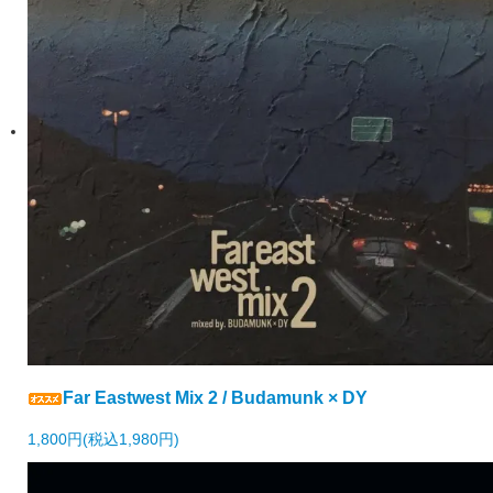
Far Eastwest Mix 2 / Budamunk × DY
1,800円(税込1,980円)