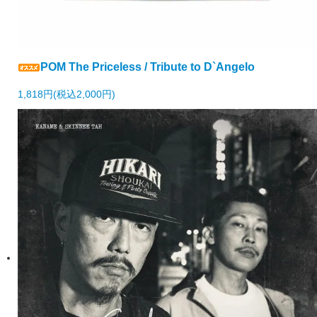
POM The Priceless / Tribute to D`Angelo
1,818円(税込2,000円)