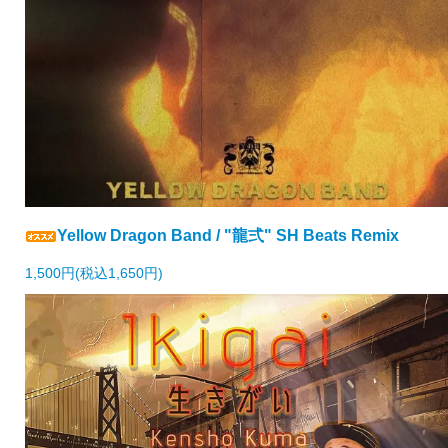
Yellow Dragon Band / "龍弍" SH Beats Remix
1,500円(税込1,650円)