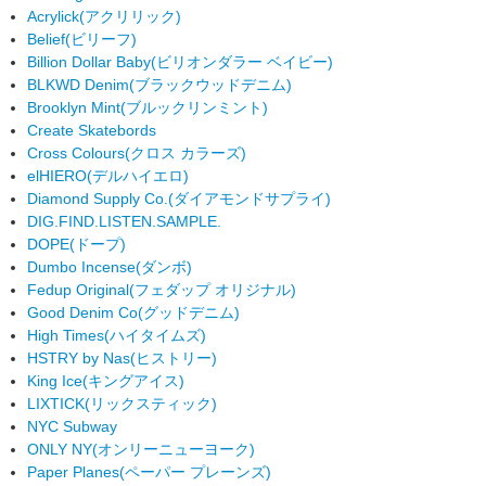
Acrylick
(アクリリック)
Belief
(ビリーフ)
Billion Dollar Baby
(ビリオンダラー ベイビー)
BLKWD Denim
(ブラックウッドデニム)
Brooklyn Mint
(ブルックリンミント)
Create Skatebords
Cross Colours
(クロス カラーズ)
elHIERO
(デルハイエロ)
Diamond Supply Co.
(ダイアモンドサプライ)
DIG.FIND.LISTEN.SAMPLE.
DOPE
(ドープ)
Dumbo Incense
(ダンボ)
Fedup Original
(フェダップ オリジナル)
Good Denim Co
(グッドデニム)
High Times
(ハイタイムズ)
HSTRY by Nas
(ヒストリー)
King Ice
(キングアイス)
LIXTICK
(リックスティック)
NYC Subway
ONLY NY
(オンリーニューヨーク)
Paper Planes
(ペーパー プレーンズ)