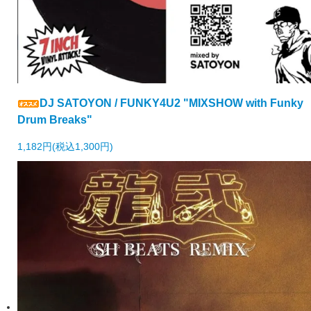
DJ SATOYON / FUNKY4U2 "MIXSHOW with Funky
Drum Breaks"
1,182円(税込1,300円)