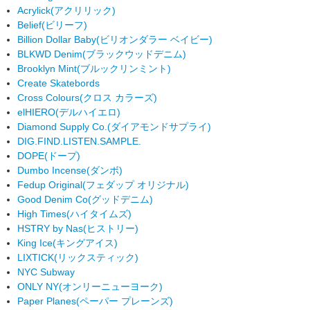
Acrylick
(アクリリック)
Belief
(ビリーフ)
Billion Dollar Baby
(ビリオンダラー ベイビー)
BLKWD Denim
(ブラックウッドデニム)
Brooklyn Mint
(ブルックリンミント)
Create Skatebords
Cross Colours
(クロス カラーズ)
elHIERO
(デルハイエロ)
Diamond Supply Co.
(ダイアモンドサプライ)
DIG.FIND.LISTEN.SAMPLE.
DOPE
(ドープ)
Dumbo Incense
(ダンボ)
Fedup Original
(フェダップ オリジナル)
Good Denim Co
(グッドデニム)
High Times
(ハイタイムズ)
HSTRY by Nas
(ヒストリー)
King Ice
(キングアイス)
LIXTICK
(リックスティック)
NYC Subway
ONLY NY
(オンリーニューヨーク)
Paper Planes
(ペーパー プレーンズ)