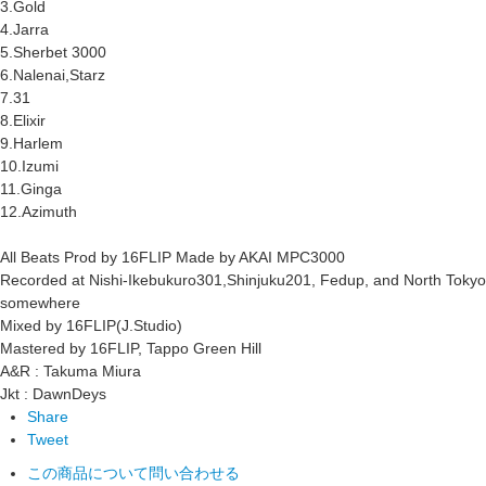
3.Gold
4.Jarra
5.Sherbet 3000
6.Nalenai,Starz
7.31
8.Elixir
9.Harlem
10.Izumi
11.Ginga
12.Azimuth
All Beats Prod by 16FLIP Made by AKAI MPC3000
Recorded at Nishi-Ikebukuro301,Shinjuku201, Fedup, and North Tokyo
somewhere
Mixed by 16FLIP(J.Studio)
Mastered by 16FLIP, Tappo Green Hill
A&R : Takuma Miura
Jkt : DawnDeys
Share
Tweet
この商品について問い合わせる