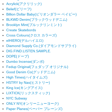
Acrylick
(アクリリック)
Belief
(ビリーフ)
Billion Dollar Baby
(ビリオンダラー ベイビー)
BLKWD Denim
(ブラックウッドデニム)
Brooklyn Mint
(ブルックリンミント)
Create Skatebords
Cross Colours
(クロス カラーズ)
elHIERO
(デルハイエロ)
Diamond Supply Co.
(ダイアモンドサプライ)
DIG.FIND.LISTEN.SAMPLE.
DOPE
(ドープ)
Dumbo Incense
(ダンボ)
Fedup Original
(フェダップ オリジナル)
Good Denim Co
(グッドデニム)
High Times
(ハイタイムズ)
HSTRY by Nas
(ヒストリー)
King Ice
(キングアイス)
LIXTICK
(リックスティック)
NYC Subway
ONLY NY
(オンリーニューヨーク)
Paper Planes
(ペーパー プレーンズ)