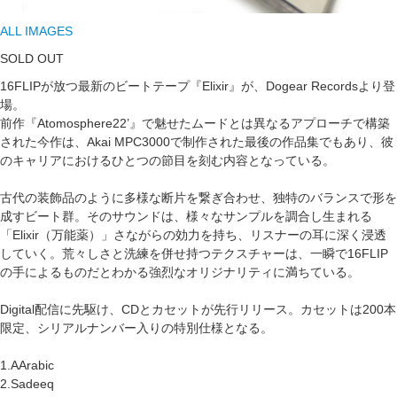
ALL IMAGES
SOLD OUT
16FLIPが放つ最新のビートテープ『Elixir』が、Dogear Recordsより登
場。
前作『Atomosphere22’』で魅せたムードとは異なるアプローチで構築
された今作は、Akai MPC3000で制作された最後の作品集でもあり、彼
のキャリアにおけるひとつの節目を刻む内容となっている。
古代の装飾品のように多様な断片を繋ぎ合わせ、独特のバランスで形を
成すビート群。そのサウンドは、様々なサンプルを調合し生まれる
「Elixir（万能薬）」さながらの効力を持ち、リスナーの耳に深く浸透
していく。荒々しさと洗練を併せ持つテクスチャーは、一瞬で16FLIP
の手によるものだとわかる強烈なオリジナリティに満ちている。
Digital配信に先駆け、CDとカセットが先行リリース。カセットは200本
限定、シリアルナンバー入りの特別仕様となる。
1.AArabic
2.Sadeeq