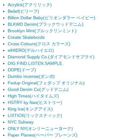
Acrylick
(アクリリック)
Belief
(ビリーフ)
Billion Dollar Baby
(ビリオンダラー ベイビー)
BLKWD Denim
(ブラックウッドデニム)
Brooklyn Mint
(ブルックリンミント)
Create Skatebords
Cross Colours
(クロス カラーズ)
elHIERO
(デルハイエロ)
Diamond Supply Co.
(ダイアモンドサプライ)
DIG.FIND.LISTEN.SAMPLE.
DOPE
(ドープ)
Dumbo Incense
(ダンボ)
Fedup Original
(フェダップ オリジナル)
Good Denim Co
(グッドデニム)
High Times
(ハイタイムズ)
HSTRY by Nas
(ヒストリー)
King Ice
(キングアイス)
LIXTICK
(リックスティック)
NYC Subway
ONLY NY
(オンリーニューヨーク)
Paper Planes
(ペーパー プレーンズ)