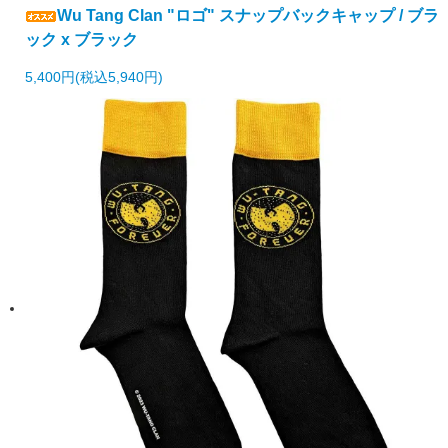
Wu Tang Clan "ロゴ" スナップバックキャップ / ブラ
ック x ブラック
5,400円(税込5,940円)