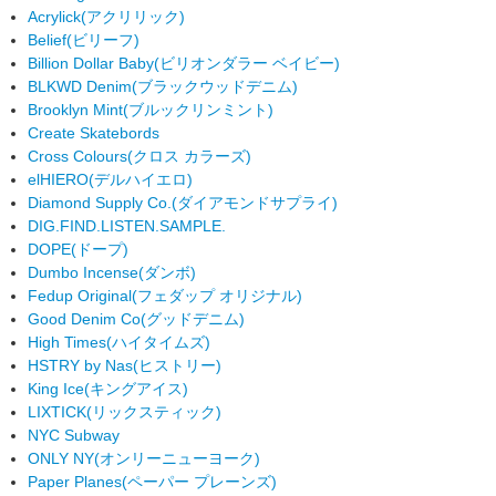
Acrylick
(アクリリック)
Belief
(ビリーフ)
Billion Dollar Baby
(ビリオンダラー ベイビー)
BLKWD Denim
(ブラックウッドデニム)
Brooklyn Mint
(ブルックリンミント)
Create Skatebords
Cross Colours
(クロス カラーズ)
elHIERO
(デルハイエロ)
Diamond Supply Co.
(ダイアモンドサプライ)
DIG.FIND.LISTEN.SAMPLE.
DOPE
(ドープ)
Dumbo Incense
(ダンボ)
Fedup Original
(フェダップ オリジナル)
Good Denim Co
(グッドデニム)
High Times
(ハイタイムズ)
HSTRY by Nas
(ヒストリー)
King Ice
(キングアイス)
LIXTICK
(リックスティック)
NYC Subway
ONLY NY
(オンリーニューヨーク)
Paper Planes
(ペーパー プレーンズ)