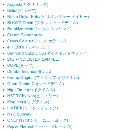
Acrylick
(アクリリック)
Belief
(ビリーフ)
Billion Dollar Baby
(ビリオンダラー ベイビー)
BLKWD Denim
(ブラックウッドデニム)
Brooklyn Mint
(ブルックリンミント)
Create Skatebords
Cross Colours
(クロス カラーズ)
elHIERO
(デルハイエロ)
Diamond Supply Co.
(ダイアモンドサプライ)
DIG.FIND.LISTEN.SAMPLE.
DOPE
(ドープ)
Dumbo Incense
(ダンボ)
Fedup Original
(フェダップ オリジナル)
Good Denim Co
(グッドデニム)
High Times
(ハイタイムズ)
HSTRY by Nas
(ヒストリー)
King Ice
(キングアイス)
LIXTICK
(リックスティック)
NYC Subway
ONLY NY
(オンリーニューヨーク)
Paper Planes
(ペーパー プレーンズ)