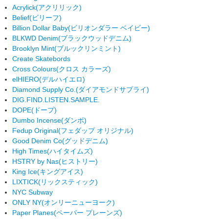
Acrylick
(アクリリック)
Belief
(ビリーフ)
Billion Dollar Baby
(ビリオンダラー ベイビー)
BLKWD Denim
(ブラックウッドデニム)
Brooklyn Mint
(ブルックリンミント)
Create Skatebords
Cross Colours
(クロス カラーズ)
elHIERO
(デルハイエロ)
Diamond Supply Co.
(ダイアモンドサプライ)
DIG.FIND.LISTEN.SAMPLE.
DOPE
(ドープ)
Dumbo Incense
(ダンボ)
Fedup Original
(フェダップ オリジナル)
Good Denim Co
(グッドデニム)
High Times
(ハイタイムズ)
HSTRY by Nas
(ヒストリー)
King Ice
(キングアイス)
LIXTICK
(リックスティック)
NYC Subway
ONLY NY
(オンリーニューヨーク)
Paper Planes
(ペーパー プレーンズ)