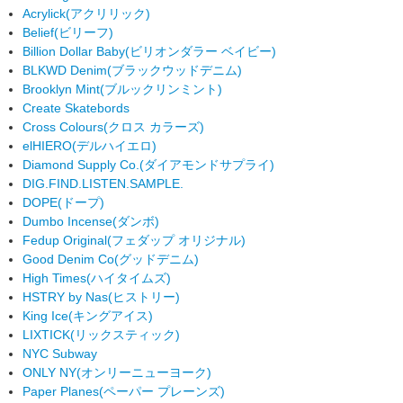
Acrylick
(アクリリック)
Belief
(ビリーフ)
Billion Dollar Baby
(ビリオンダラー ベイビー)
BLKWD Denim
(ブラックウッドデニム)
Brooklyn Mint
(ブルックリンミント)
Create Skatebords
Cross Colours
(クロス カラーズ)
elHIERO
(デルハイエロ)
Diamond Supply Co.
(ダイアモンドサプライ)
DIG.FIND.LISTEN.SAMPLE.
DOPE
(ドープ)
Dumbo Incense
(ダンボ)
Fedup Original
(フェダップ オリジナル)
Good Denim Co
(グッドデニム)
High Times
(ハイタイムズ)
HSTRY by Nas
(ヒストリー)
King Ice
(キングアイス)
LIXTICK
(リックスティック)
NYC Subway
ONLY NY
(オンリーニューヨーク)
Paper Planes
(ペーパー プレーンズ)