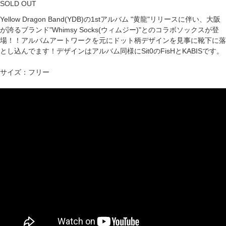
SOLD OUT
Yellow Dragon Band(YDB)の1stアルバム "黄龍"リリースに伴い、大阪
が誇るブランド"Whimsy Socks(ウィムジー)"とのコラボソックスが登
場！！アルバムアートワークを元にドット柄デザインを見事に靴下に落
とし込んでます！デザインはアルバム同様にSit0のFisHとKABISです。
サイズ：フリー