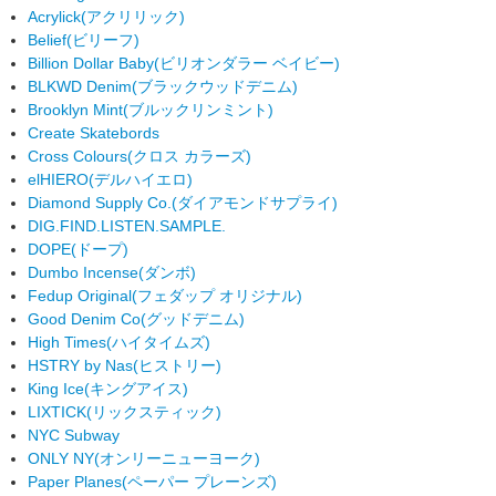
Acrylick
(アクリリック)
Belief
(ビリーフ)
Billion Dollar Baby
(ビリオンダラー ベイビー)
BLKWD Denim
(ブラックウッドデニム)
Brooklyn Mint
(ブルックリンミント)
Create Skatebords
Cross Colours
(クロス カラーズ)
elHIERO
(デルハイエロ)
Diamond Supply Co.
(ダイアモンドサプライ)
DIG.FIND.LISTEN.SAMPLE.
DOPE
(ドープ)
Dumbo Incense
(ダンボ)
Fedup Original
(フェダップ オリジナル)
Good Denim Co
(グッドデニム)
High Times
(ハイタイムズ)
HSTRY by Nas
(ヒストリー)
King Ice
(キングアイス)
LIXTICK
(リックスティック)
NYC Subway
ONLY NY
(オンリーニューヨーク)
Paper Planes
(ペーパー プレーンズ)