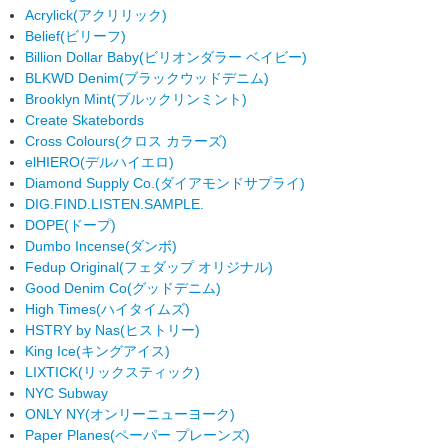
Acrylick
(アクリリック)
Belief
(ビリーフ)
Billion Dollar Baby
(ビリオンダラー ベイビー)
BLKWD Denim
(ブラックウッドデニム)
Brooklyn Mint
(ブルックリンミント)
Create Skatebords
Cross Colours
(クロス カラーズ)
elHIERO
(デルハイエロ)
Diamond Supply Co.
(ダイアモンドサプライ)
DIG.FIND.LISTEN.SAMPLE.
DOPE
(ドープ)
Dumbo Incense
(ダンボ)
Fedup Original
(フェダップ オリジナル)
Good Denim Co
(グッドデニム)
High Times
(ハイタイムズ)
HSTRY by Nas
(ヒストリー)
King Ice
(キングアイス)
LIXTICK
(リックスティック)
NYC Subway
ONLY NY
(オンリーニューヨーク)
Paper Planes
(ペーパー プレーンズ)