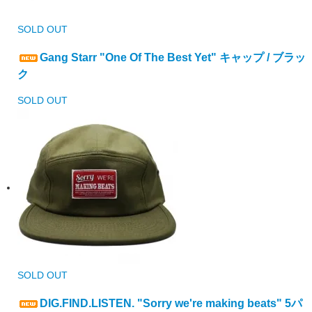
SOLD OUT
Gang Starr "One Of The Best Yet" キャップ / ブラッ
ク
SOLD OUT
SOLD OUT
DIG.FIND.LISTEN. "Sorry we're making beats" 5パ